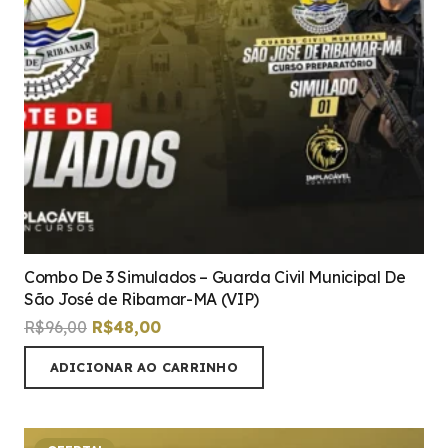
Combo De 3 Simulados – Guarda Civil Municipal De
São José de Ribamar-MA (VIP)
O
O
R$
96,00
R$
48,00
preço
preço
ADICIONAR AO CARRINHO
original
atual
era:
é:
R$96,00.
R$48,00.