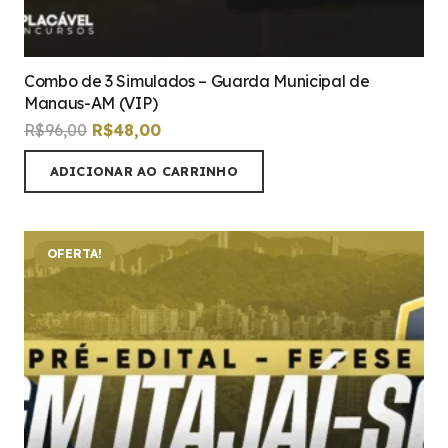
Combo de 3 Simulados – Guarda Municipal de
Manaus-AM (VIP)
O
O
R$
96,00
R$
48,00
preço
preço
ADICIONAR AO CARRINHO
original
atual
era:
é:
R$96,00.
R$48,00.
OFERTA!