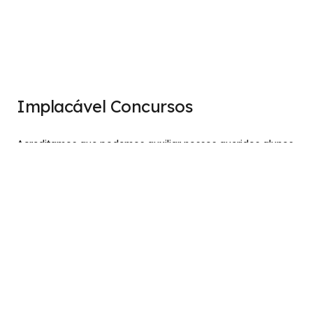
Implacável Concursos
Acreditamos que podemos auxiliar nossos queridos alunos
a alcançarem seus objetivos, independente dos obstáculos
que possam surgir, através de um estudo direcionado e
especializado, cumprindo o verdadeiro objetivo do
concurseiro: A APROVAÇÃO!
Institucional