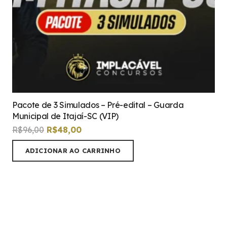
Pacote de 3 Simulados – Pré-edital – Guarda
Municipal de Itajaí-SC (VIP)
O
O
R$
96,00
R$
48,00
preço
preço
ADICIONAR AO CARRINHO
original
atual
era:
é:
R$96,00.
R$48,00.