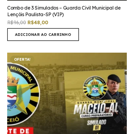
Combo de 3 Simulados – Guarda Civil Municipal de
Lençóis Paulista-SP (VIP)
O
O
R$
96,00
R$
48,00
preço
preço
ADICIONAR AO CARRINHO
original
atual
era:
é:
R$96,00.
R$48,00.
OFERTA!