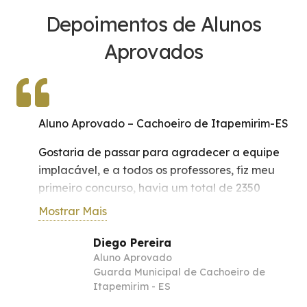
Depoimentos de Alunos
Aprovados
Aluno Aprovado – Curitiba-PR
Gostaria de expressar meus sinceros
agradecimentos à equipe da Implacável
Concursos. Obtive minha primeira aprovação
em concurso público já na primeira tentativa,
Mostrar Mais
após alguns meses de dedicação aos estudos,
e reconheço que o trabalho desenvolvido por
André Michon
Aluno Aprovado
essa equipe foi fundamental para a conquista
Guarda Municipal de Curitiba-PR
desse resultado. Meus mais sinceros
agradecimentos. @michonsz