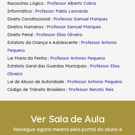
Raciocínio Lógico :
Professor Alberto Cobra
Informática :
Professor Pablo Leonardo
Direito Constitucional :
Professor Samuel Marques
Direitos Humanos :
Professor Samuel Marques
Direito Penal :
Professor Elias Oliveira
Estatuto da Criança e Adolescente :
Professor Antonio
Pequeno
Lei Maria da Penha :
Professor Antonio Pequeno
Estatuto Geral das Guardas Municipais :
Professor Elias
Oliveira
Lei de Abuso de Autoridade :
Professor Antonio Pequeno
Código de Trânsito Brasileiro :
Professor Renato Reis
Ver Sala de Aula
Navegue agora mesmo pelo portal do aluno e