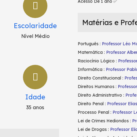
Acesso De 1 ano ✅
Matérias e Prof
Escolaridade
Nível Médio
Português :
Professor Léo Ma
Matemática :
Professor Albe
Raciocínio Lógico :
Professo
Informática :
Professor Pab
Direito Constitucional :
Profe
Direitos Humanos :
Professo
Direito Administrativo :
Profe
Idade
Direito Penal :
Professor Elias
35 anos
Processo Penal :
Professor L
Lei de Crimes Hediondos :
Pr
Lei de Drogas :
Professor Eli