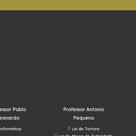
essor Pablo
Professor Antonio
eonardo
Pequeno
Informática
Lei de Tortura
Lei de Abuso de Autoridade