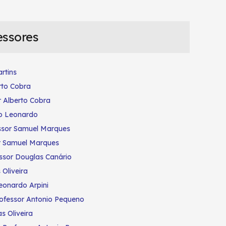
essores
rtins
rto Cobra
r Alberto Cobra
lo Leonardo
ssor Samuel Marques
r Samuel Marques
ssor Douglas Canário
 Oliveira
eonardo Arpini
ofessor Antonio Pequeno
as Oliveira