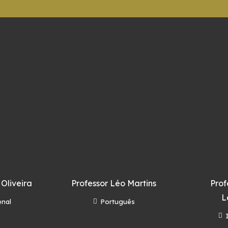
 Oliveira
Professor Léo Martins
Prof
L
enal
Português