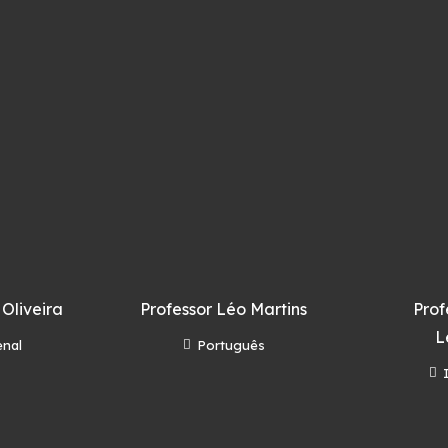
 Oliveira
Professor Léo Martins
Prof
L
enal
Português