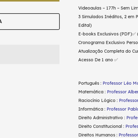
Videoaulas – 177h – Sem Lim
3 Simulados Inéditos, 2 em 
A
Edital)
E-books Exclusivos (PDF)✅ (
Cronograma Exclusivo Perso
Atualização Completa do Cur
Acesso De 1 ano ✅
Português :
Professor Léo Ma
Matemática :
Professor Albe
Raciocínio Lógico :
Professo
Informática :
Professor Pab
Direito Administrativo :
Profe
Direito Constitucional :
Profe
Direitos Humanos :
Professo