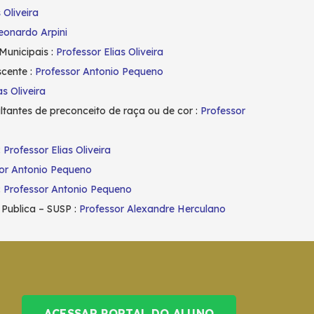
 Oliveira
eonardo Arpini
Municipais :
Professor Elias Oliveira
scente :
Professor Antonio Pequeno
as Oliveira
ultantes de preconceito de raça ou de cor :
Professor
:
Professor Elias Oliveira
or Antonio Pequeno
:
Professor Antonio Pequeno
Publica – SUSP :
Professor Alexandre Herculano
ACESSAR PORTAL DO ALUNO