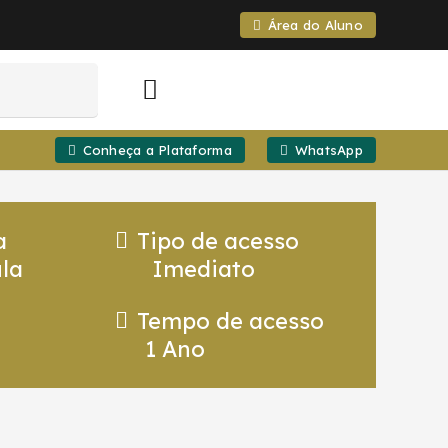
Área do Aluno
Conheça a Plataforma
WhatsApp
a
Tipo de acesso
la
Imediato
Tempo de acesso
1 Ano