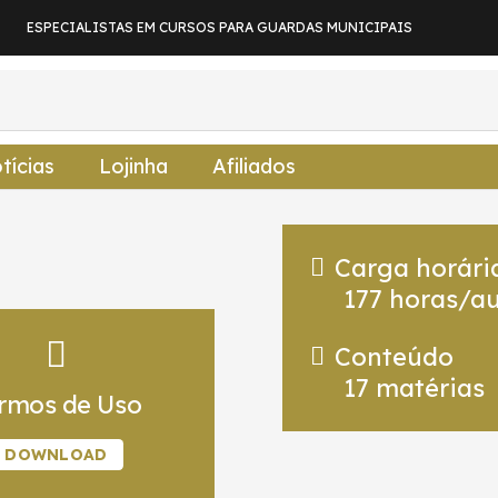
ESPECIALISTAS EM CURSOS PARA GUARDAS MUNICIPAIS
tícias
Lojinha
Afiliados
Carga horári
177
horas/au
Conteúdo
17
matérias
rmos de Uso
DOWNLOAD