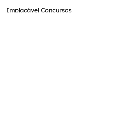
Implacável Concursos
Acreditamos que podemos auxiliar nossos queridos alunos
a alcançarem seus objetivos, independente dos obstáculos
que possam surgir, através de um estudo direcionado e
especializado, cumprindo o verdadeiro objetivo do
concurseiro: A APROVAÇÃO!
Institucional
Sobre
Termos de Uso