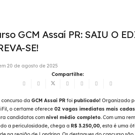
rso GCM Assaí PR: SAIU O ED
REVA-SE!
 em
20 de agosto de 2025
Compartilhe:
o concurso da
GCM Assaí PR
foi
publicado!
Organizado p
niFil, o certame oferece
02 vagas imediatas mais cadas
ra candidatos com
nível médio completo
. Com uma re
do a periculosidade, chega a
R$ 3.250,00
, esta é uma ó
de na região de Londrina. Os destaques do concurso são