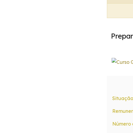
Prepa
Situação
Remunera
Número 