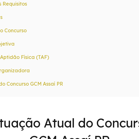
s Requisitos
es
o Concurso
jetiva
 Aptidão Física (TAF)
rganizadora
do Concurso GCM Assaí PR
ituação Atual do Concur