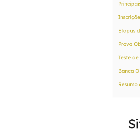
Principai
Inscriçõ
Etapas d
Prova Ob
Teste de
Banca O
Resumo 
S