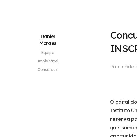
Concu
Daniel
Moraes
INSC
Equipe
Implacável
Publicado
Concursos
O edital d
Instituto U
reserva
pa
que, soman
oportunida