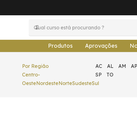
Produtos
Aprovações
No
Por Região
AC
AL
AM
A
Centro-
SP
TO
Oeste
Nordeste
Norte
Sudeste
Sul