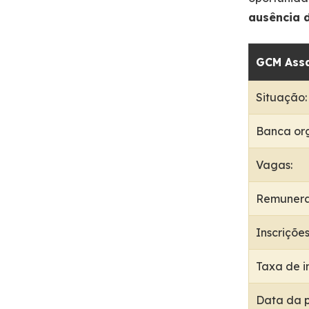
ausência d
GCM Assa
Situação:
Banca or
Vagas:
Remunera
Inscrições
Taxa de i
Data da p