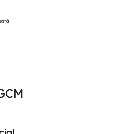
está
 GCM
ial