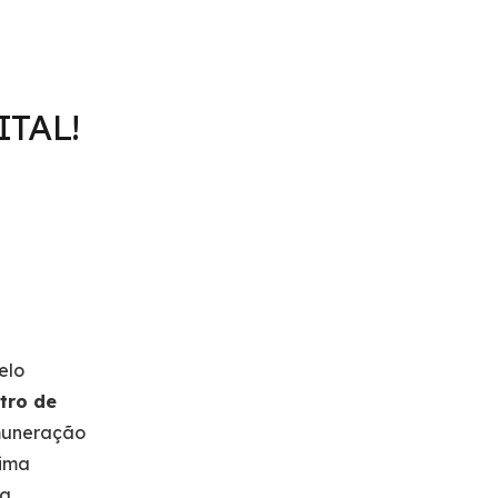
ITAL!
elo
tro de
muneração
tima
 a