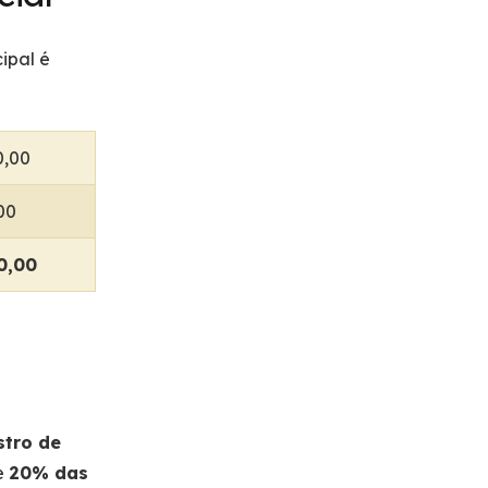
ipal é
0,00
00
0,00
tro de
e
20% das