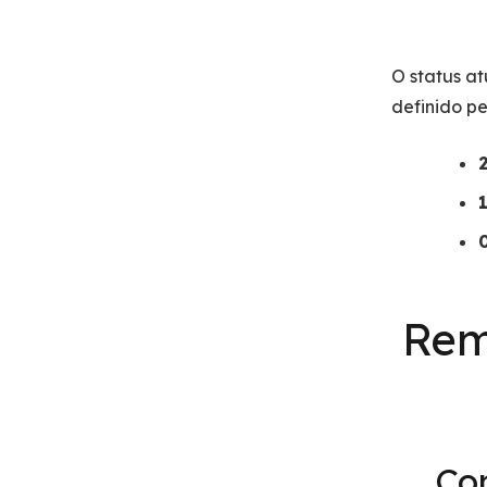
O status a
definido pe
Rem
Co