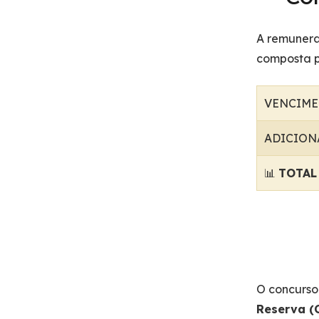
A remunera
composta p
VENCIME
ADICION
📊
TOTAL
O concurso
Reserva (