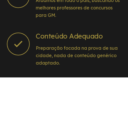
Atuamos em todo o país, buscando os
melhores professores de concursos
para GM.
Conteúdo Adequado
Preparação focada na prova de sua
cidade, nada de conteúdo genérico
adaptado.