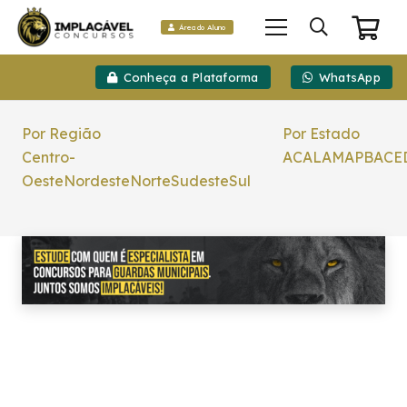
Área do Aluno
Conheça a Plataforma
WhatsApp
Por Região
Por Estado
Centro-
AC
AL
AM
AP
BA
CE
Oeste
Nordeste
Norte
Sudeste
Sul