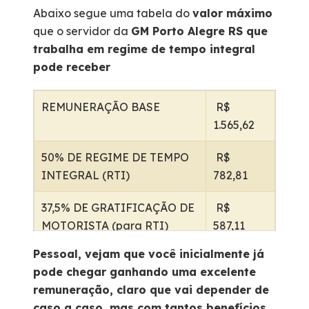
Abaixo segue uma tabela do
valor máximo
que o servidor da
GM Porto Alegre RS que
trabalha em regime de tempo integral
pode receber
REMUNERAÇÃO BASE
R$
1.565,62
50% DE REGIME DE TEMPO
R$
INTEGRAL (RTI)
782,81
37,5% DE GRATIFICAÇÃO DE
R$
MOTORISTA (para RTI)
587,11
Pessoal, vejam que você inicialmente já
VALE ALIMENTAÇÃO EXTRA
R$
pode chegar ganhando uma excelente
(para quem faz horas extras)
1.236,50
remuneração, claro que vai depender de
caso a caso, mas com tantos benefícios,
2º VALE ALIMENTAÇÃO
R$