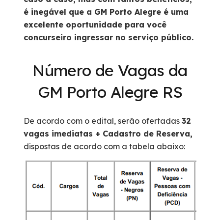
é inegável que a GM Porto Alegre é uma
EXTRA (para quem trabalha
741,90
excelente oportunidade para você
em regime de plantão)
concurseiro ingressar no serviço público.
30% DE AD. DE RISCO DE
R$
VIDA
469,69
Número de Vagas da
HORAS EXTRAS (Valor para
R$
GM Porto Alegre RS
90 horas extras/mês em
1.057,05
Regime de Plantão
De acordo com o edital, serão ofertadas
32
25% DE AD. NOTURNO
R$
vagas imediatas + Cadastro de Reserva,
391,50
dispostas de acordo com a tabela abaixo:
TOTAL
R$
6.832,18