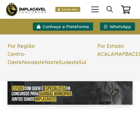
Área do Aluno
Conheça a Plataforma
WhatsApp
Por Região
Por Estado
Centro-
AC
AL
AM
AP
BA
CE
Oeste
Nordeste
Norte
Sudeste
Sul