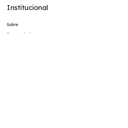
Institucional
Sobre
Termos de Uso
Atendimento
contato@stage.implacavel.online
47 99928-8399
R. do Ctg, 301 – Sala 03 – Vila Nova, Porto Belo – SC,
CEP 88210-000