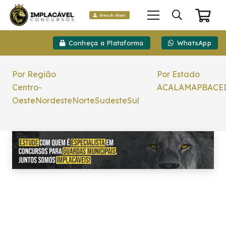
Área do Aluno
Conheça a Plataforma
WhatsApp
Por Região
Por Estado
Centro-
AC
AL
AM
AP
BA
CE
Oeste
Nordeste
Norte
Sudeste
Sul