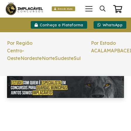
Área do Aluno
Conheça a Plataforma
WhatsApp
Por Região
Por Estado
Centro-
AC
AL
AM
AP
BA
CE
Oeste
Nordeste
Norte
Sudeste
Sul