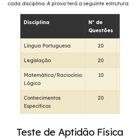
cada disciplina. A prova terá a seguinte estrutura:
Disciplina
Nº de
Pontos
Questões
Língua Portuguesa
20
1
Legislação
20
1
Matemática/Raciocínio
10
1
Lógico
Conhecimentos
20
2
Específicos
Teste de Aptidão Física