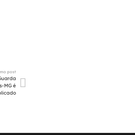
imo post
 Guarda
as-MG é
blicado