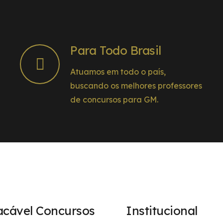
Para Todo Brasil
Atuamos em todo o país,
buscando os melhores professores
de concursos para GM.
acável Concursos
Institucional