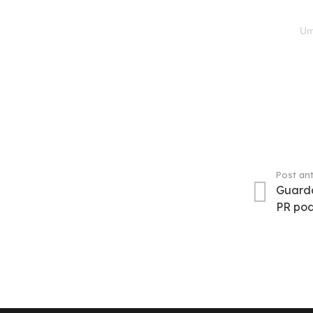
Um
Post ant
Guarda
PR pod