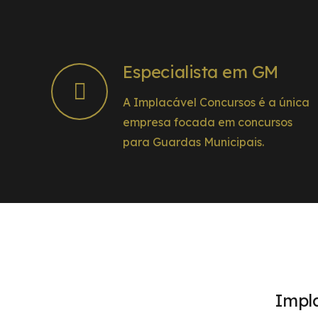
Especialista em GM
A Implacável Concursos é a única
empresa focada em concursos
para Guardas Municipais.
Impl