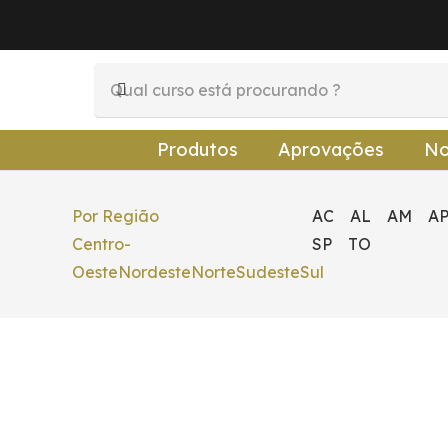
Produtos
Aprovações
No
Por Região
AC
AL
AM
A
Centro-
SP
TO
Oeste
Nordeste
Norte
Sudeste
Sul