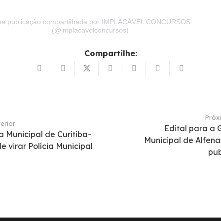
a publicação compartilhada por IMPLACÁVEL CONCURSOS
(@implacavelconcursos)
Compartilhe:
Próx
erior
Edital para a
 Municipal de Curitiba-
Municipal de Alfen
e virar Polícia Municipal
pu