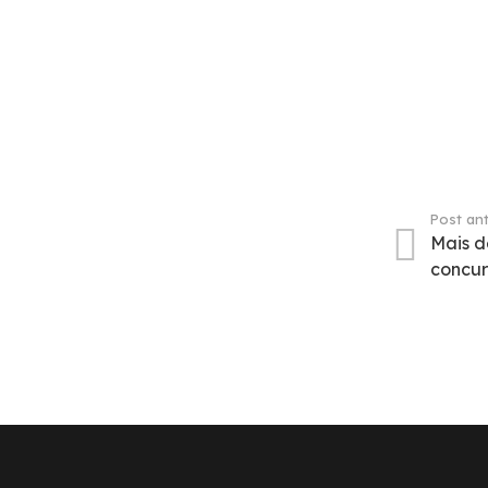
Post ant
Mais d
concu