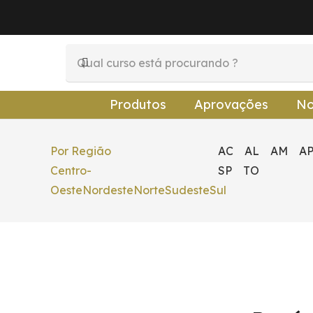
Produtos
Aprovações
No
Por Região
AC
AL
AM
A
Centro-
SP
TO
Oeste
Nordeste
Norte
Sudeste
Sul