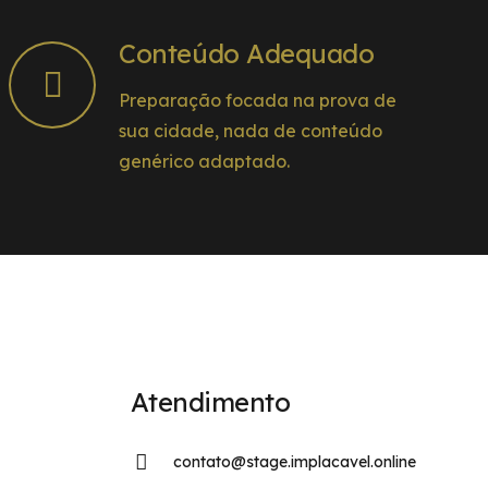
Conteúdo Adequado
Preparação focada na prova de
sua cidade, nada de conteúdo
genérico adaptado.
Atendimento
contato@stage.implacavel.online