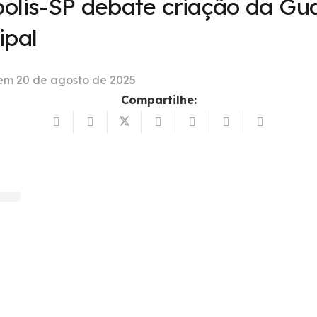
olis-SP debate criação da Gu
ipal
 em
20 de agosto de 2025
Compartilhe: