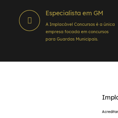
Especialista em GM
A Implacável Concursos é a única
empresa focada em concursos
para Guardas Municipais.
Impl
Acredita