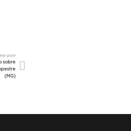
imo post
o sobre
pestre
(MG)