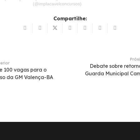
(@implacavelconcursos)
Compartilhe:
Próx
erior
Debate sobre retorn
e 100 vagas para o
Guarda Municipal Cam
rso da GM Valença-BA