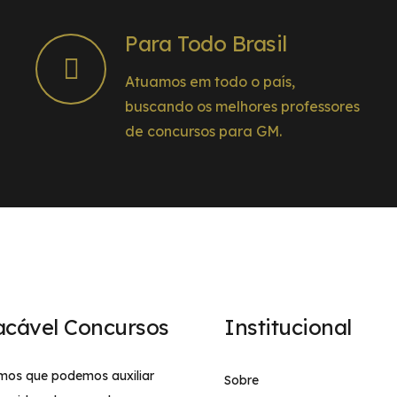
Para Todo Brasil
Atuamos em todo o país,
buscando os melhores professores
de concursos para GM.
acável Concursos
Institucional
mos que podemos auxiliar
Sobre