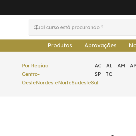
Produtos
Aprovações
No
Por Região
AC
AL
AM
A
Centro-
SP
TO
Oeste
Nordeste
Norte
Sudeste
Sul