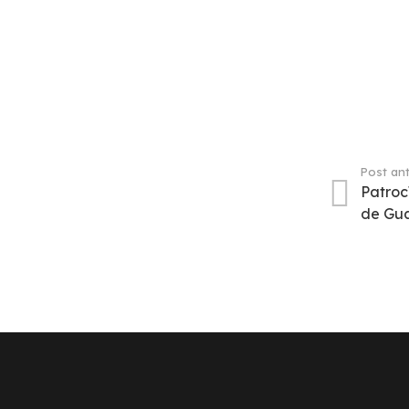
Post ant
Patroc
de Gua