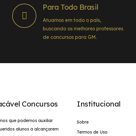
Para Todo Brasil
Atuamos em todo o país,
buscando os melhores professores
de concursos para GM.
acável Concursos
Institucional
mos que podemos auxiliar
Sobre
ueridos alunos a alcançarem
Termos de Uso