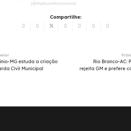
(@implacavelconcursos)
Compartilhe:
erior
Próx
ínio-MG estuda a criação
Rio Branco-AC: P
rda Civil Municipal
rejeita GM e prefere 