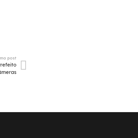
imo post
refeito
câmeras