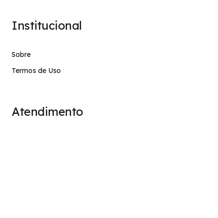
Institucional
Sobre
Termos de Uso
Atendimento
contato@stage.implacavel.online
47 99928-8399
R. do Ctg, 301 – Sala 03 – Vila Nova, Porto Belo – SC,
CEP 88210-000