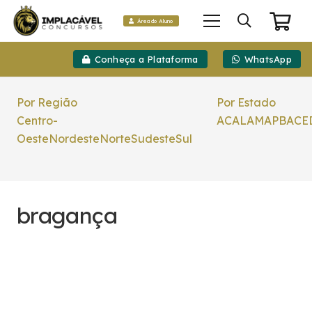
Área do Aluno
Conheça a Plataforma
WhatsApp
Por Região
Por Estado
Centro-
AC
AL
AM
AP
BA
CE
Oeste
Nordeste
Norte
Sudeste
Sul
bragança