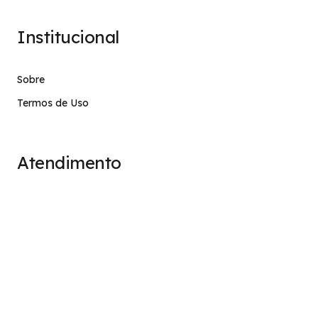
Institucional
Sobre
Termos de Uso
Atendimento
contato@stage.implacavel.online
47 99928-8399
R. do Ctg, 301 – Sala 03 – Vila Nova, Porto Belo – SC,
CEP 88210-000