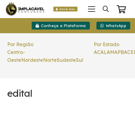
Área do Aluno
Conheça a Plataforma
WhatsApp
Por Região
Por Estado
Centro-
AC
AL
AM
AP
BA
CE
Oeste
Nordeste
Norte
Sudeste
Sul
edital