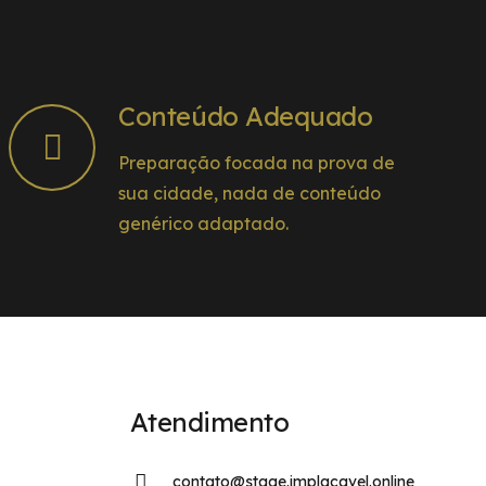
Conteúdo Adequado
Preparação focada na prova de
sua cidade, nada de conteúdo
genérico adaptado.
Atendimento
contato@stage.implacavel.online