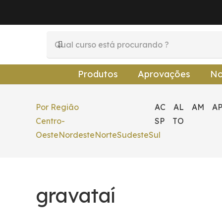
Produtos
Aprovações
No
Por Região
AC
AL
AM
A
Centro-
SP
TO
Oeste
Nordeste
Norte
Sudeste
Sul
gravataí