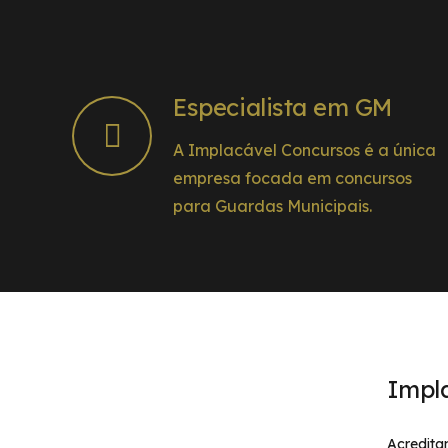
Especialista em GM
A Implacável Concursos é a única
empresa focada em concursos
para Guardas Municipais.
Impl
Acredita