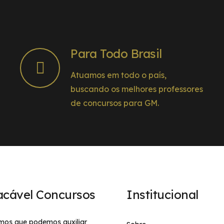
Para Todo Brasil
Atuamos em todo o país,
buscando os melhores professores
de concursos para GM.
acável Concursos
Institucional
mos que podemos auxiliar