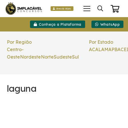
Área do Aluno
Conheça a Plataforma
WhatsApp
Por Região
Por Estado
Centro-
AC
AL
AM
AP
BA
CE
Oeste
Nordeste
Norte
Sudeste
Sul
laguna