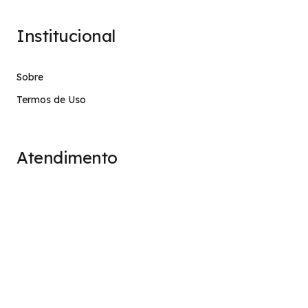
Institucional
Sobre
Termos de Uso
Atendimento
contato@stage.implacavel.online
47 99928-8399
R. do Ctg, 301 – Sala 03 – Vila Nova, Porto Belo – SC,
CEP 88210-000