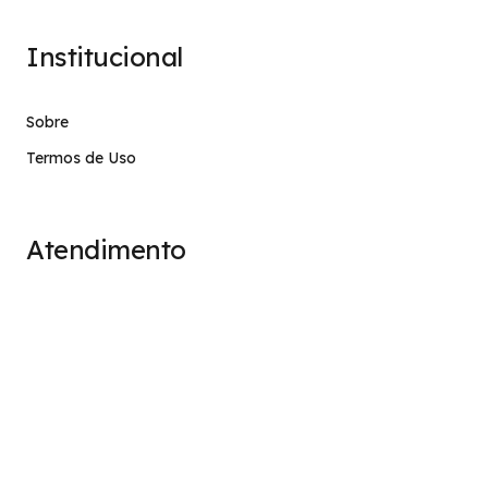
Institucional
Sobre
Termos de Uso
Atendimento
contato@stage.implacavel.online
47 99928-8399
R. do Ctg, 301 – Sala 03 – Vila Nova, Porto Belo – SC,
CEP 88210-000