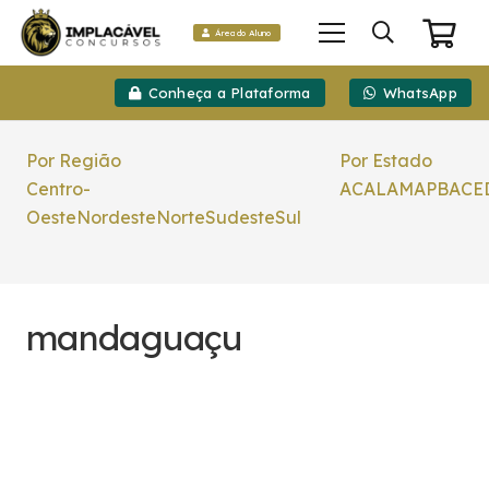
Área do Aluno
Conheça a Plataforma
WhatsApp
Por Região
Por Estado
Centro-
AC
AL
AM
AP
BA
CE
Oeste
Nordeste
Norte
Sudeste
Sul
mandaguaçu