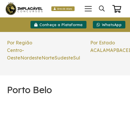
Área do Aluno
Conheça a Plataforma
WhatsApp
Por Região
Por Estado
Centro-
AC
AL
AM
AP
BA
CE
Oeste
Nordeste
Norte
Sudeste
Sul
Porto Belo