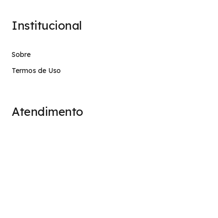
Institucional
Sobre
Termos de Uso
Atendimento
contato@stage.implacavel.online
47 99928-8399
R. do Ctg, 301 – Sala 03 – Vila Nova, Porto Belo – SC,
CEP 88210-000