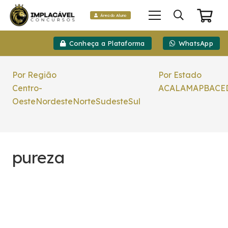
Área do Aluno
Conheça a Plataforma
WhatsApp
Por Região
Por Estado
Centro-
AC
AL
AM
AP
BA
CE
Oeste
Nordeste
Norte
Sudeste
Sul
pureza