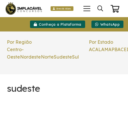
Área do Aluno
Conheça a Plataforma
WhatsApp
Por Região
Por Estado
Centro-
AC
AL
AM
AP
BA
CE
Oeste
Nordeste
Norte
Sudeste
Sul
sudeste