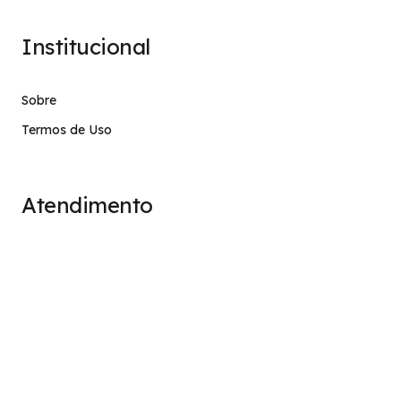
Institucional
Sobre
Termos de Uso
Atendimento
contato@stage.implacavel.online
47 99928-8399
R. do Ctg, 301 – Sala 03 – Vila Nova, Porto Belo – SC,
CEP 88210-000