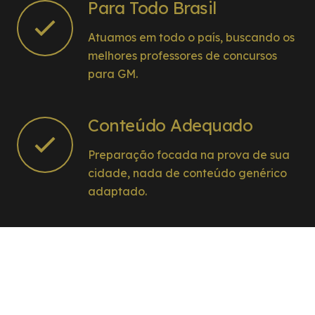
Para Todo Brasil
Atuamos em todo o país, buscando os
melhores professores de concursos
para GM.
Conteúdo Adequado
Preparação focada na prova de sua
cidade, nada de conteúdo genérico
adaptado.