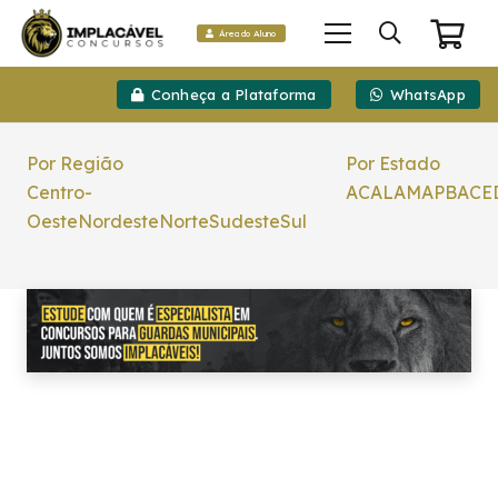
Área do Aluno
Conheça a Plataforma
WhatsApp
Por Região
Por Estado
Centro-
AC
AL
AM
AP
BA
CE
Oeste
Nordeste
Norte
Sudeste
Sul