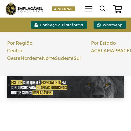
Área do Aluno
Conheça a Plataforma
WhatsApp
Por Região
Por Estado
Centro-
AC
AL
AM
AP
BA
CE
Oeste
Nordeste
Norte
Sudeste
Sul