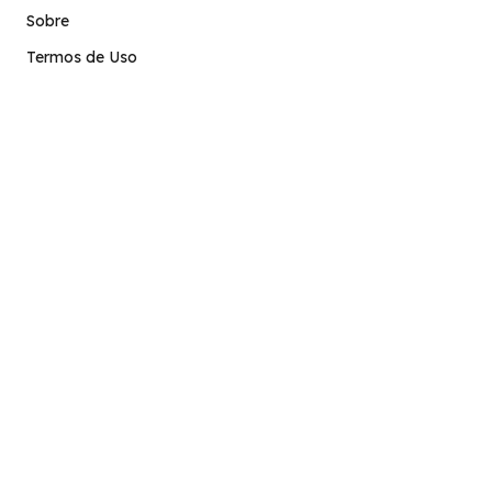
Sobre
Termos de Uso
Atendimento
contato@stage.implacavel.online
47 99928-8399
R. do Ctg, 301 – Sala 03 – Vila Nova, Porto Belo – SC,
CEP 88210-000