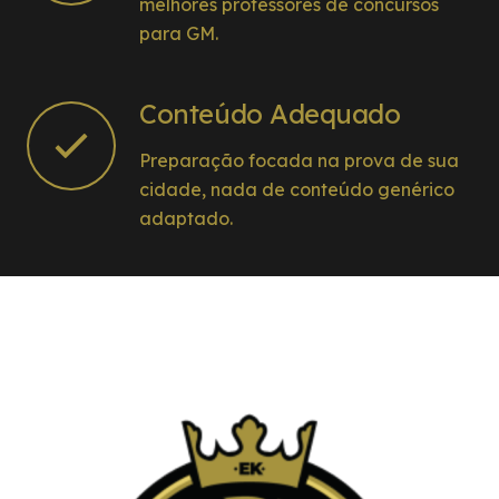
melhores professores de concursos
para GM.
Conteúdo Adequado
Preparação focada na prova de sua
cidade, nada de conteúdo genérico
adaptado.