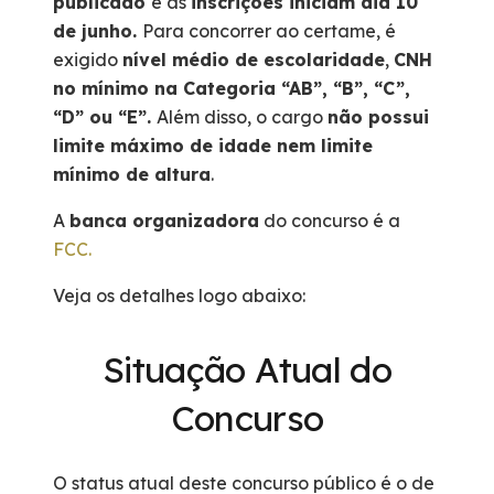
publicado
e as
inscrições iniciam dia 10
de junho.
Para concorrer ao certame, é
exigido
nível médio de escolaridade
,
CNH
no mínimo na Categoria “AB”, “B”, “C”,
“D” ou “E”.
Além disso, o cargo
não possui
limite máximo de idade nem limite
mínimo de altura
.
A
banca organizadora
do concurso é a
FCC.
Veja os detalhes logo abaixo:
Situação Atual do
Concurso
O status atual deste concurso público é o de