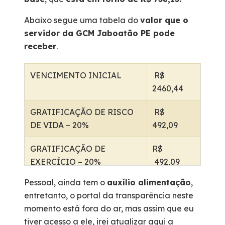
Abaixo segue uma tabela do
valor que o
servidor da GCM Jaboatão PE pode
receber
.
VENCIMENTO INICIAL
R$
2460,44
GRATIFICAÇÃO DE RISCO
R$
DE VIDA – 20%
492,09
GRATIFICAÇÃO DE
R$
EXERCÍCIO – 20%
492,09
Pessoal, ainda tem o
auxílio alimentação
,
ADICIONAL POR SERVIÇO
R$
entretanto, o portal da transparência neste
NOTURNO – 30%
738,13
momento está fora do ar, mas assim que eu
tiver acesso a ele, irei atualizar aqui a
TOTAL
R$