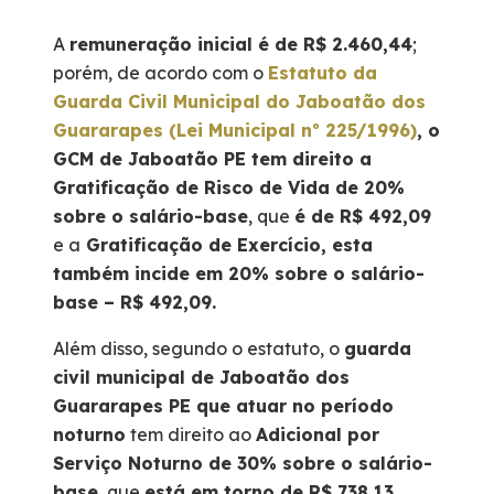
A
remuneração inicial é de R$ 2.460,44
;
porém, de acordo com o
Estatuto da
Guarda Civil Municipal do Jaboatão dos
Guararapes (Lei Municipal nº 225/1996)
, o
GCM de Jaboatão PE tem direito a
Gratificação de Risco de Vida
de 20%
sobre o salário-base
, que
é de R$ 492,09
e a
Gratificação de Exercício, esta
também incide em 20% sobre o salário-
base – R$ 492,09.
Além disso, segundo o estatuto, o
guarda
civil municipal de Jaboatão dos
Guararapes PE que atuar no período
noturno
tem direito ao
Adicional por
Serviço Noturno de 30% sobre o salário-
base
, que
está em torno de R$ 738,13.