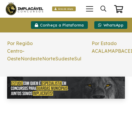
Área do Aluno
Conheça a Plataforma
WhatsApp
Por Região
Por Estado
Centro-
AC
AL
AM
AP
BA
CE
Oeste
Nordeste
Norte
Sudeste
Sul