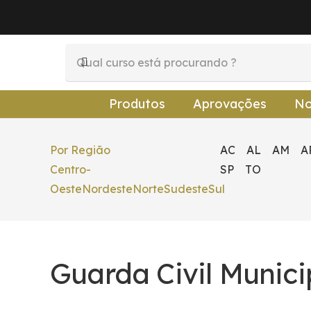
Produtos
Aprovações
No
Por Região
AC
AL
AM
A
Centro-
SP
TO
Oeste
Nordeste
Norte
Sudeste
Sul
Guarda Civil Munici