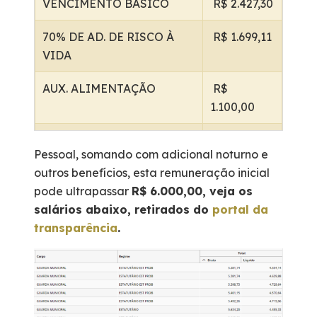
VENCIMENTO BÁSICO
R$ 2.427,30
70% DE AD. DE RISCO À
R$ 1.699,11
VIDA
AUX. ALIMENTAÇÃO
R$
1.100,00
TOTAL
R$
Pessoal, somando com adicional noturno e
5.226,41
outros benefícios, esta remuneração inicial
pode ultrapassar
R$ 6.000,00, veja os
salários abaixo, retirados do
portal da
transparência
.