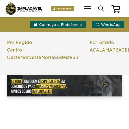
Área do Aluno
Conheça a Plataforma
WhatsApp
Por Região
Por Estado
Centro-
AC
AL
AM
AP
BA
CE
Oeste
Nordeste
Norte
Sudeste
Sul