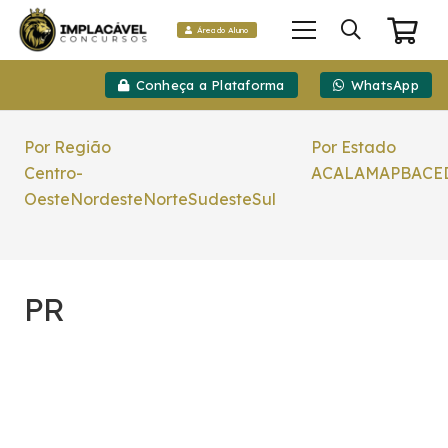
Área do Aluno
Conheça a Plataforma
WhatsApp
Por Região
Por Estado
Centro-
AC
AL
AM
AP
BA
CE
Oeste
Nordeste
Norte
Sudeste
Sul
PR