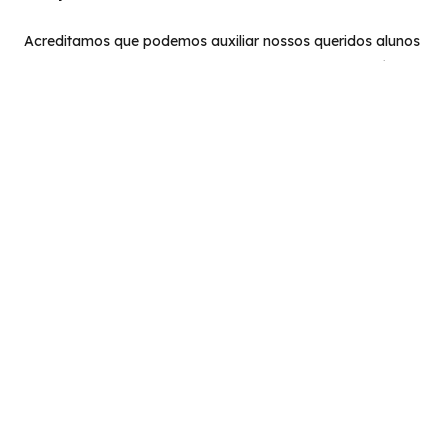
Acreditamos que podemos auxiliar nossos queridos alunos
a alcançarem seus objetivos, independente dos obstáculos
que possam surgir, através de um estudo direcionado e
especializado, cumprindo o verdadeiro objetivo do
concurseiro: A APROVAÇÃO!
Institucional
Sobre
Termos de Uso
Atendimento