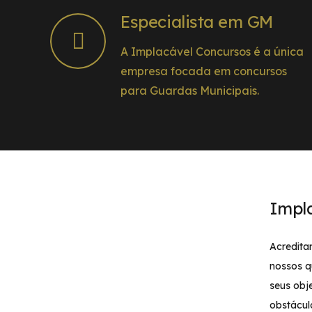
Especialista em GM
A Implacável Concursos é a única
empresa focada em concursos
para Guardas Municipais.
Impl
Acredita
nossos q
seus obj
obstácul