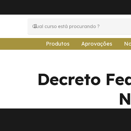
Produtos
Aprovações
No
Decreto Fed
N