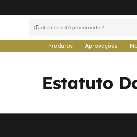
Produtos
Aprovações
No
Estatuto D