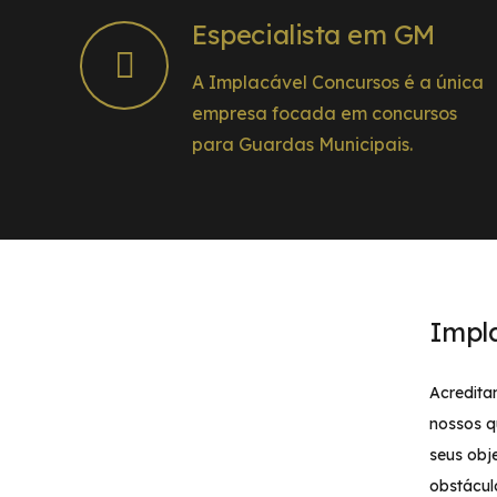
Especialista em GM
A Implacável Concursos é a única
empresa focada em concursos
para Guardas Municipais.
Impl
Acredita
nossos q
seus obj
obstácul