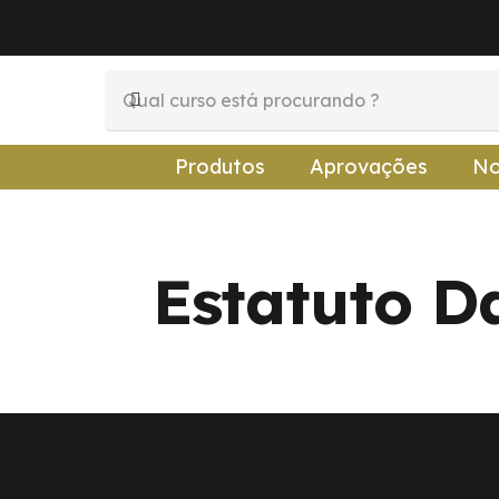
Produtos
Aprovações
No
Estatuto D