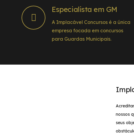
Especialista em GM
A Implacável Concursos é a única
empresa focada em concursos
para Guardas Municipais.
Impl
Acredita
nossos q
seus obj
obstácul