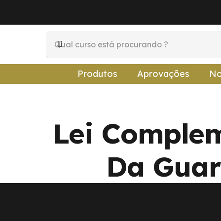
Produtos
Aprovações
No
Lei Complem
Da Guar