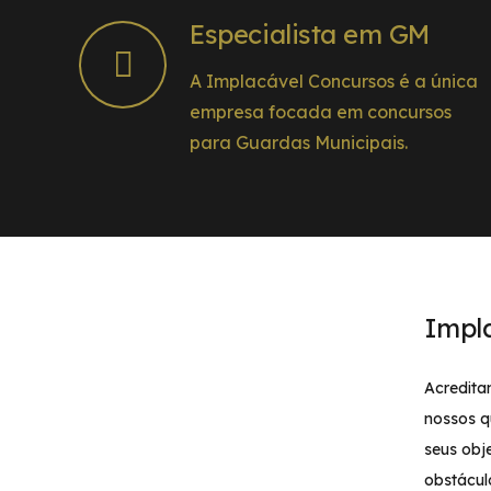
Especialista em GM
A Implacável Concursos é a única
empresa focada em concursos
para Guardas Municipais.
Impl
Acredita
nossos q
seus obj
obstácul