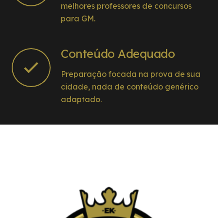
melhores professores de concursos
para GM.
Conteúdo Adequado
Preparação focada na prova de sua
cidade, nada de conteúdo genérico
adaptado.