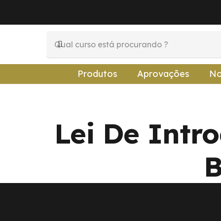
Produtos
Aprovações
No
Lei De Intr
B