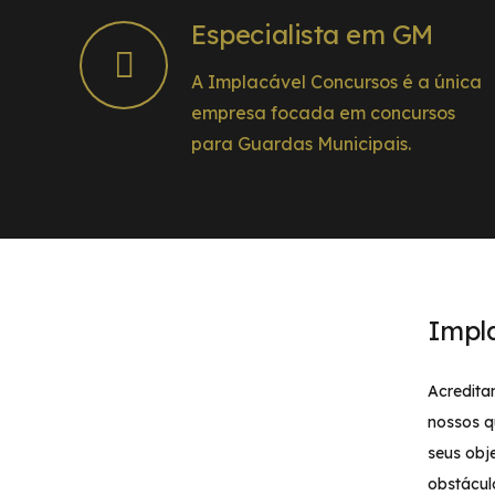
Especialista em GM
A Implacável Concursos é a única
empresa focada em concursos
para Guardas Municipais.
Impl
Acredita
nossos q
seus obj
obstácul