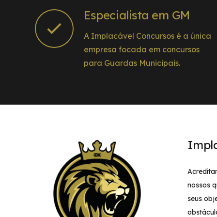
Especialista em GM
A Implacável Concursos é a única
empresa focada em concursos
para Guardas Municipais.
Impl
Acredita
nossos q
seus obj
obstácul