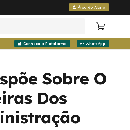
Área do Aluno
Conheça a Plataforma
WhatsApp
ispõe Sobre O
iras Dos
inistração