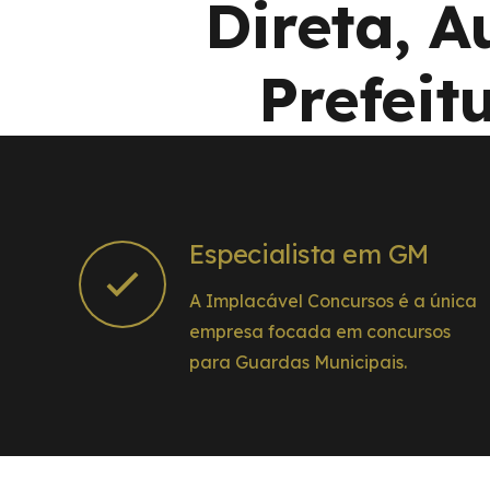
Direta, 
Prefeit
Especialista em GM
A Implacável Concursos é a única
empresa focada em concursos
para Guardas Municipais.