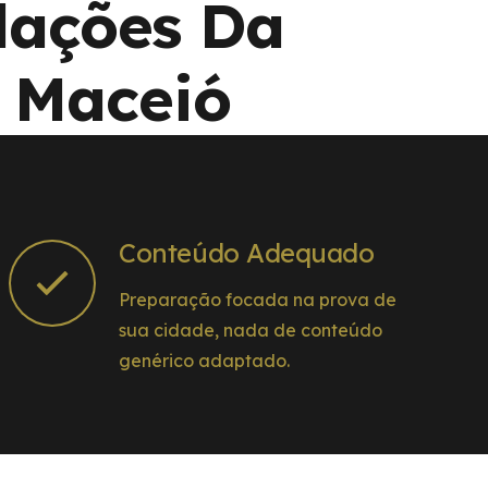
dações Da
e Maceió
Conteúdo Adequado
Preparação focada na prova de
sua cidade, nada de conteúdo
genérico adaptado.