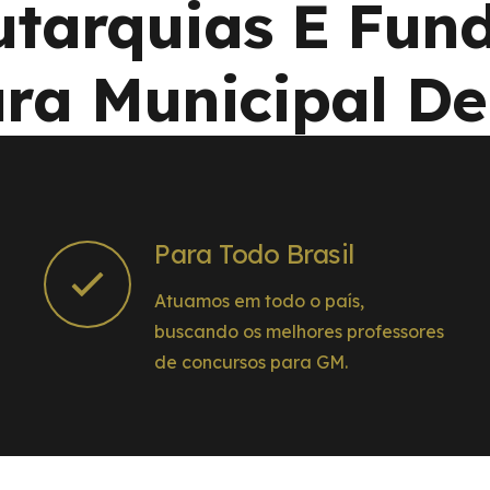
Autarquias E Fun
ura Municipal D
Para Todo Brasil
Atuamos em todo o país,
buscando os melhores professores
de concursos para GM.