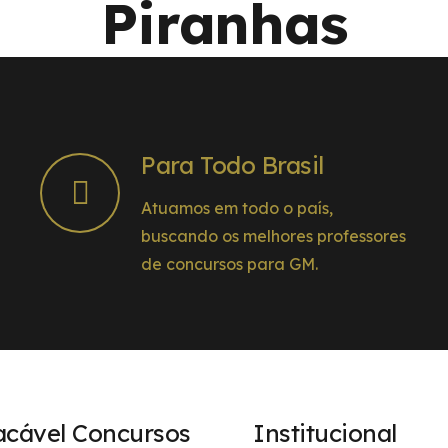
Piranhas
Para Todo Brasil
Atuamos em todo o país,
buscando os melhores professores
de concursos para GM.
acável Concursos
Institucional