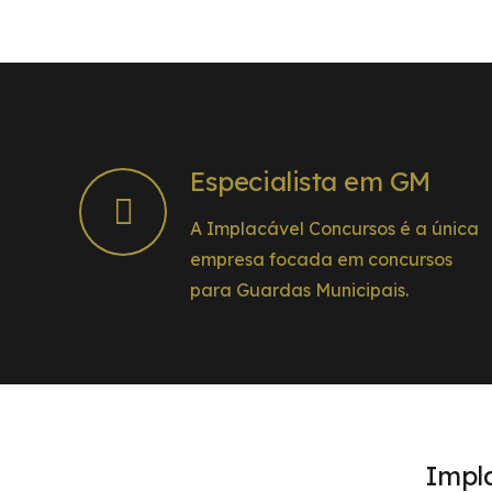
Especialista em GM
A Implacável Concursos é a única
empresa focada em concursos
para Guardas Municipais.
Impl