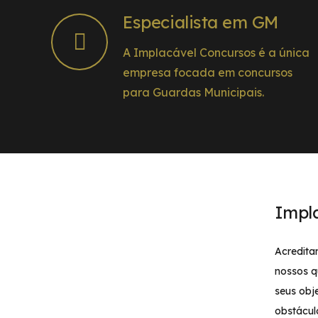
Especialista em GM
A Implacável Concursos é a única
empresa focada em concursos
para Guardas Municipais.
Impl
Acredita
nossos q
seus obj
obstácul