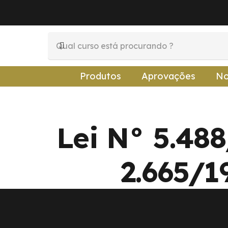
Produtos
Aprovações
No
Lei N° 5.488
2.665/19