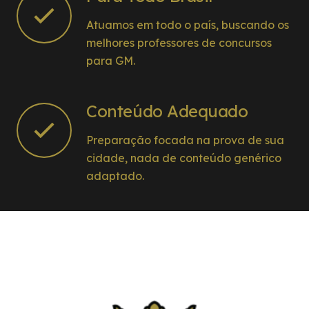
Atuamos em todo o país, buscando os
melhores professores de concursos
para GM.
Conteúdo Adequado
Preparação focada na prova de sua
cidade, nada de conteúdo genérico
adaptado.