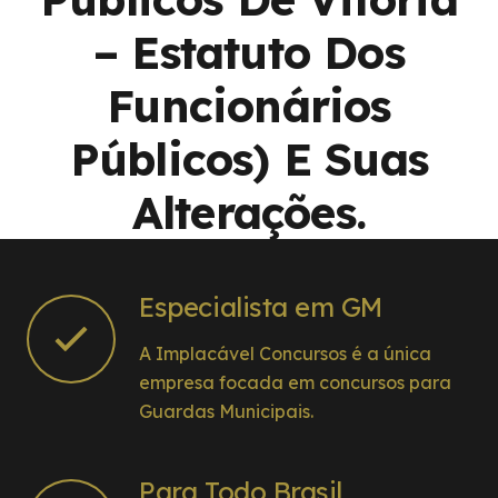
– Estatuto Dos
Funcionários
Públicos) E Suas
Alterações.
Especialista em GM
A Implacável Concursos é a única
empresa focada em concursos para
Guardas Municipais.
Para Todo Brasil