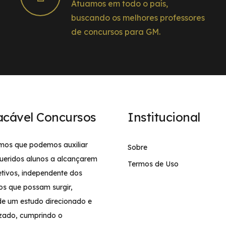
Atuamos em todo o país,
buscando os melhores professores
de concursos para GM.
acável Concursos
Institucional
mos que podemos auxiliar
Sobre
ueridos alunos a alcançarem
Termos de Uso
etivos, independente dos
os que possam surgir,
de um estudo direcionado e
izado, cumprindo o