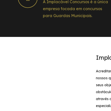
A Implacável Concursos é a única
empresa focada em concursos
para Guardas Municipais.
Impl
Acredita
nossos q
seus obj
obstácul
através 
especial