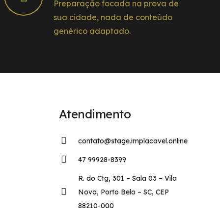
Preparação focada na prova de
sua cidade, nada de conteúdo
genérico adaptado.
Atendimento
contato@stage.implacavel.online
47 99928-8399
R. do Ctg, 301 – Sala 03 – Vila
Nova, Porto Belo – SC, CEP
88210-000