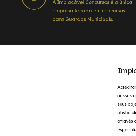
A Implacável Concursos é a única
empresa focada em concursos
para Guardas Municipais.
Impl
Acredita
nossos q
seus obj
obstácul
através 
especial