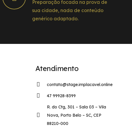
Preparação focada na prova de
sua cidade, nada de conteúdo
genérico adaptado.
Atendimento
contato@stage.implacavel.online
47 99928-8399
R. do Ctg, 301 – Sala 03 – Vila
Nova, Porto Belo – SC, CEP
88210-000