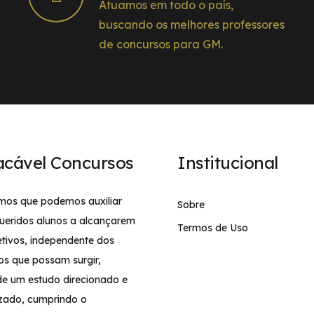
Atuamos em todo o país,
buscando os melhores professores
de concursos para GM.
acável Concursos
Institucional
mos que podemos auxiliar
Sobre
ueridos alunos a alcançarem
Termos de Uso
etivos, independente dos
os que possam surgir,
de um estudo direcionado e
izado, cumprindo o