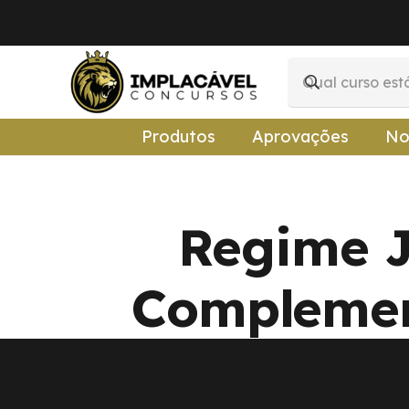
Produtos
Aprovações
No
Regime J
Complement