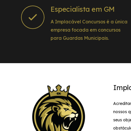
Especialista em GM
A Implacável Concursos é a única
empresa focada em concursos
para Guardas Municipais.
Impl
Acredita
nossos q
seus obj
obstácul