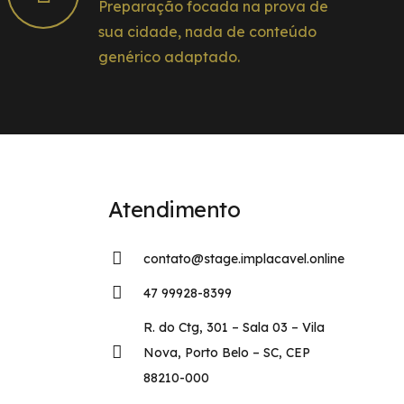
Preparação focada na prova de
sua cidade, nada de conteúdo
genérico adaptado.
Atendimento
contato@stage.implacavel.online
47 99928-8399
R. do Ctg, 301 – Sala 03 – Vila
Nova, Porto Belo – SC, CEP
88210-000