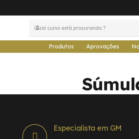
Produtos
Aprovações
No
Súmula
Especialista em GM