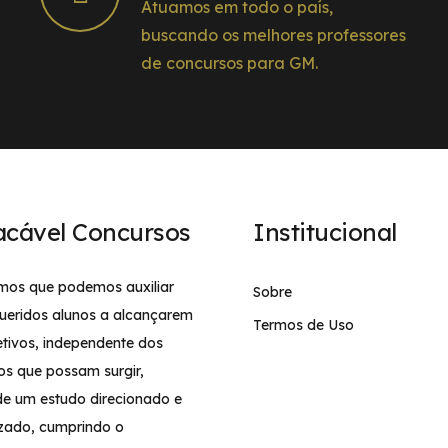
Atuamos em todo o país,
buscando os melhores professores
de concursos para GM.
acável Concursos
Institucional
mos que podemos auxiliar
Sobre
ueridos alunos a alcançarem
Termos de Uso
etivos, independente dos
os que possam surgir,
de um estudo direcionado e
izado, cumprindo o