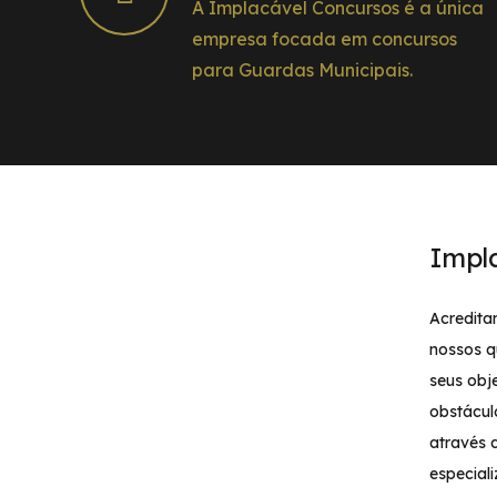
A Implacável Concursos é a única
empresa focada em concursos
para Guardas Municipais.
Impl
Acredita
nossos q
seus obj
obstácul
através 
especial