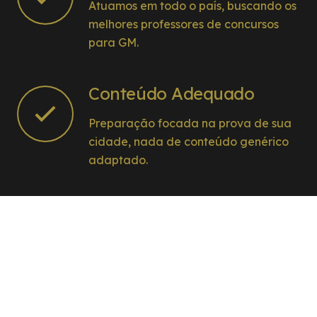
Atuamos em todo o país, buscando os
melhores professores de concursos
para GM.
Conteúdo Adequado
Preparação focada na prova de sua
cidade, nada de conteúdo genérico
adaptado.