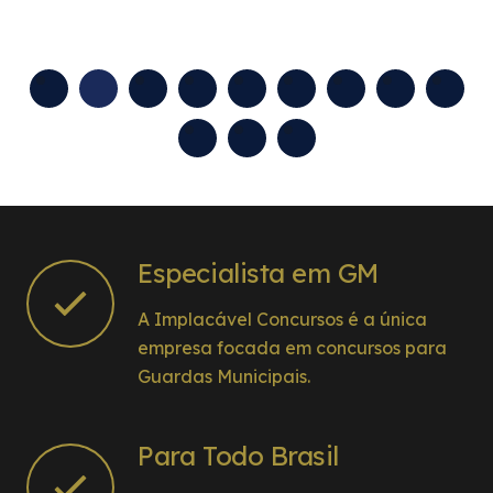
equipe. @brunovicente11
Especialista em GM
A Implacável Concursos é a única
empresa focada em concursos para
Guardas Municipais.
Para Todo Brasil