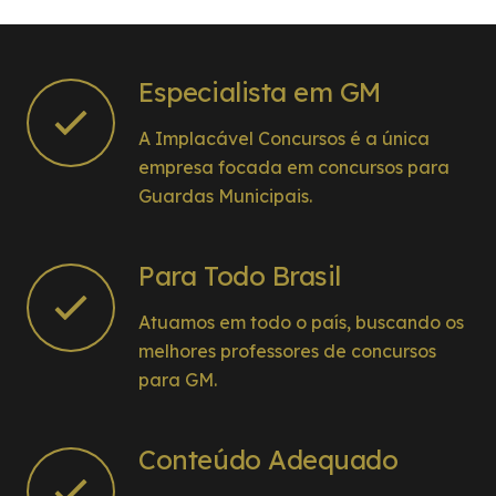
excelentes com professores
que fazem a diferença na preparação. Através
de muito esforço, dedicação, empenho e fé, a
Especialista em GM
aprovação na prova teórica veio! E esta foi a
A Implacável Concursos é a única
primeira etapa na busca da sonhada
empresa focada em concursos para
nomeação na Policia Municipal de Chapecó.
Guardas Municipais.
Para Todo Brasil
Atuamos em todo o país, buscando os
melhores professores de concursos
para GM.
Conteúdo Adequado