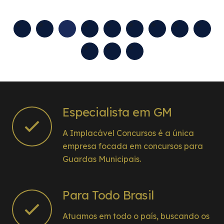
sem dúvida, a número 1 do Brasil em concursos
para Guarda Municipal. Minha conquista tem
nome. E esse nome é Implacável. 🚀🔥
@andre.mascarenha
Especialista em GM
A Implacável Concursos é a única
empresa focada em concursos para
Guardas Municipais.
Para Todo Brasil
Atuamos em todo o país, buscando os