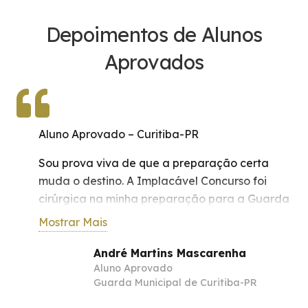
Depoimentos de Alunos
Aprovados
Aluno Aprovado – Curitiba-PR
Sou prova viva de que a preparação certa
muda o destino. A Implacável Concurso foi
cirúrgica na minha preparação para a Guarda
Municipal de Curitiba. Cada aula, cada
Mostrar Mais
orientação e cada estratégia fizeram total
diferença no meu desempenho. Minha
André Martins Mascarenha
Aluno Aprovado
aprovação não foi por acaso — foi resultado
Guarda Municipal de Curitiba-PR
de método, disciplina e da mentoria de quem
realmente entende do assunto. A Implacável é,