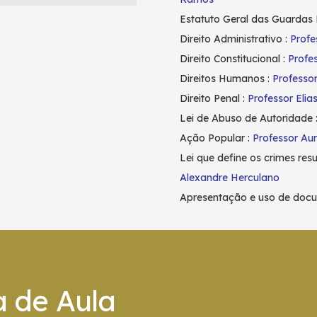
Estatuto Geral das Guardas 
Direito Administrativo :
Profe
Direito Constitucional :
Profe
Direitos Humanos :
Professo
Direito Penal :
Professor Elias
Lei de Abuso de Autoridade 
Ação Popular :
Professor Au
Lei que define os crimes res
Alexandre Herculano
Apresentação e uso de docu
a de Aula