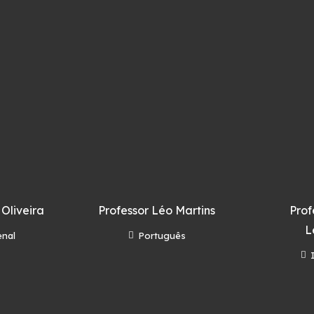
 Oliveira
Professor Léo Martins
Prof
L
enal
Português