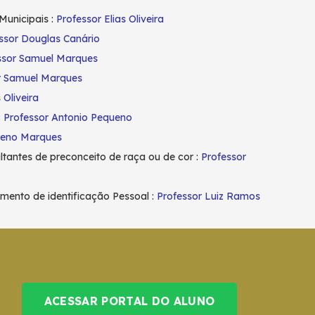
Municipais :
Professor Elias Oliveira
ssor Douglas Canário
ssor Samuel Marques
r Samuel Marques
 Oliveira
:
Professor Antonio Pequeno
reno Marques
ultantes de preconceito de raça ou de cor :
Professor
mento de identificação Pessoal :
Professor Luiz Ramos
ACESSAR PORTAL DO ALUNO