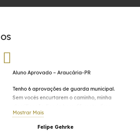
dos
Aluno Aprovado – Araucária-PR
Tenho 6 aprovações de guarda municipal.
Sem vocês encurtarem o caminho, minha
classificação ficaria bem diferente disso.
Mostrar Mais
Devo muito a experiência de vocês e o
compromentimento da equipe, e a
Felipe Gehrke
dedicação dos professores. E