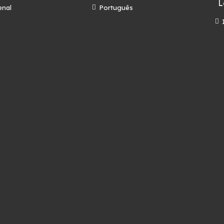
L
enal
Português