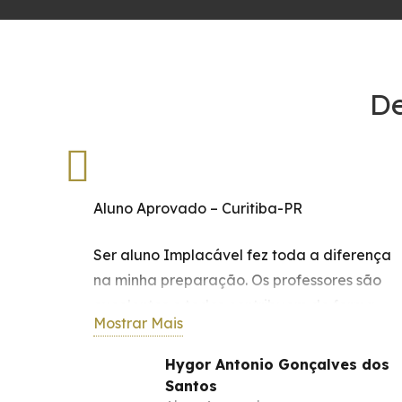
De
Aluno Aprovado – Curitiba-PR
Ser aluno Implacável fez toda a diferença
s.
na minha preparação. Os professores são
excelentes e todos contribuem de forma
Mostrar Mais
ma
decisiva, sempre orientando sobre os
as
pontos principais e mais cobrados por
Hygor Antonio Gonçalves dos
cada banca. Sem dúvidas, foi a melhor
Santos