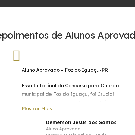
poimentos de Alunos Aprova
Aluno Aprovado – Foz do Iguaçu-PR
Essa Reta final do Concurso para Guarda
municipal de Foz do Iguaçu, foi Crucial
para minha aprovação. Todo conteúdo
Mostrar Mais
passado na Revisão de Véspera, fez a
diferença e no dado momento que
Demerson Jesus dos Santos
comecei a ler as questões específicas,
Aluno Aprovado