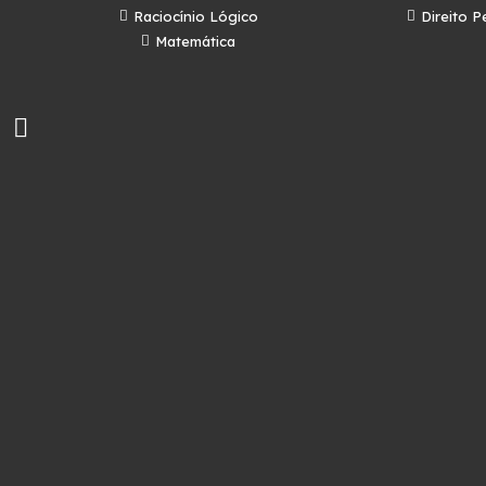
s
Raciocínio Lógico
Direito P
Matemática