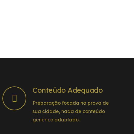
principalmente ao energético que deram
na véspera da prova hahaha. Foi de
extrema importância! Vocês são demais,
são implacáveis!
Conteúdo Adequado
Preparação focada na prova de
sua cidade, nada de conteúdo
genérico adaptado.