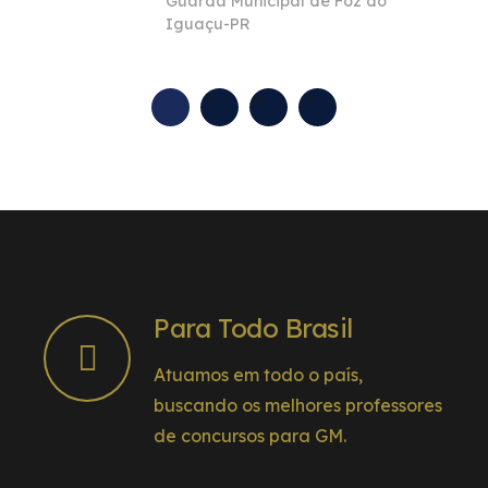
Guarda Municipal de Foz do
acabei dano risada e assustado sabendo
Iguaçu-PR
a questão certa e também o porquê as
outras estavam erradas. Só agradecer ao
longo da preparação, Equipe Implacável!
Para Todo Brasil
Atuamos em todo o país,
buscando os melhores professores
de concursos para GM.