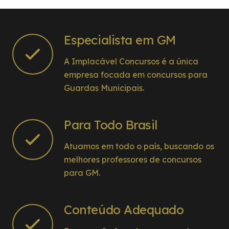
dispostos a esclarecer dúvidas e fornecer
orientações valiosas. Além disso, os simulados
e provas práticas foram essenciais para me
Especialista em GM
familiarizar com o estilo das questões e me
preparar para o grande dia.
A Implacável Concursos é a única
Agradeço à Implacável Concursos por me
empresa focada em concursos para
proporcionar as ferramentas e o apoio
Guardas Municipais.
necessários para alcançar esse objetivo.
Para Todo Brasil
Atuamos em todo o país, buscando os
melhores professores de concursos
para GM.
Conteúdo Adequado