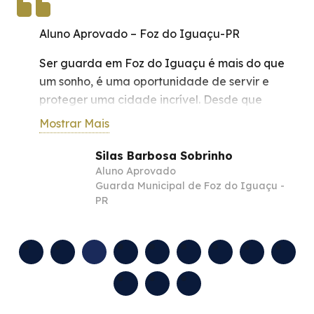
Aluno Aprovado – Foz do Iguaçu-PR
Ser guarda em Foz do Iguaçu é mais do que
um sonho, é uma oportunidade de servir e
proteger uma cidade incrível. Desde que
comecei a estudar com a Implacável
Mostrar Mais
Concursos, minha jornada para ingressar nessa
carreira ganhou uma nova dimensão.
Silas Barbosa Sobrinho
Aluno Aprovado
O apoio e a qualidade do material de estudo
Guarda Municipal de Foz do Iguaçu -
fornecido por eles foram essenciais para me
PR
preparar para os desafios do concurso.
Estudar enquanto trabalho não é fácil, mas a
dedicação e a disciplina são fundamentais, e
a Implacável Concursos me ajudou a manter o
foco.
Os professores são excelentes, sempre